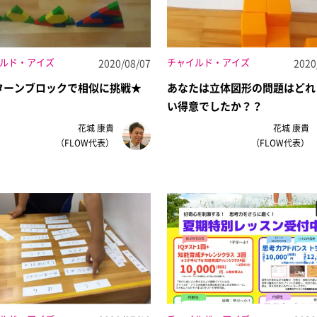
ルド・アイズ
チャイルド・アイズ
2020/08/07
2020
ターンブロックで相似に挑戦★
あなたは立体図形の問題はどれ
い得意でしたか？？
花城 康貴
花城 康貴
（FLOW代表）
（FLOW代表）