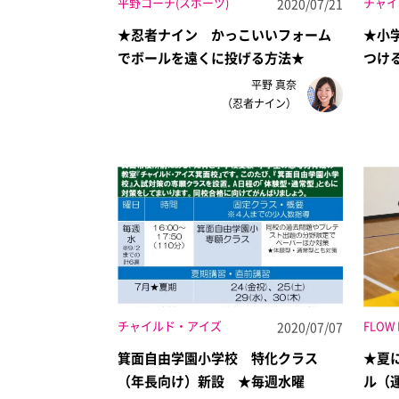
平野コーチ(スポーツ)
チャイ
2020/07/21
★忍者ナイン かっこいいフォーム
★小
でボールを遠くに投げる方法★
つけ
平野 真奈
（忍者ナイン）
チャイルド・アイズ
FLOW 
2020/07/07
箕面自由学園小学校 特化クラス
★夏
（年長向け）新設 ★毎週水曜
ル（