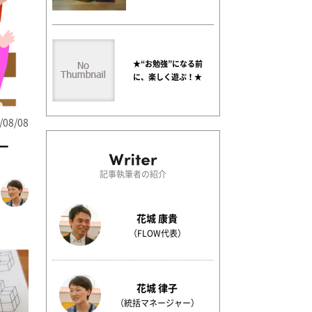
★“お勉強”になる前
に、楽しく遊ぶ！★
/08/08
ー
記事執筆者の紹介
花城 康貴
（FLOW代表）
花城 律子
（統括マネージャー）