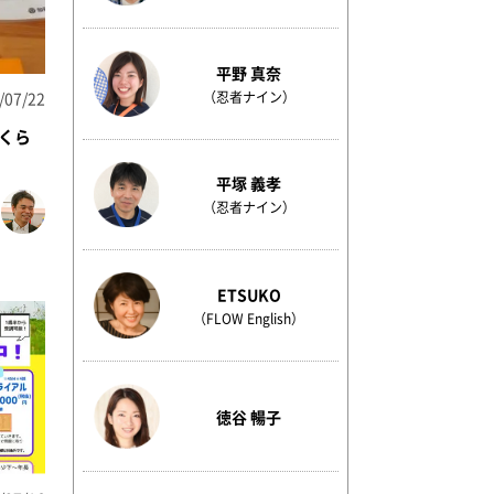
平野 真奈
（忍者ナイン）
/07/22
くら
平塚 義孝
（忍者ナイン）
ETSUKO
（FLOW English）
徳谷 暢子