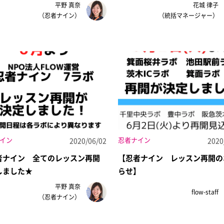
平野 真奈
花城 律子
（忍者ナイン）
（統括マネージャー）
イン
忍者ナイン
2020/06/02
2020
者ナイン 全てのレッスン再開
【忍者ナイン レッスン再開の
しました★
らせ】
平野 真奈
flow-staff
（忍者ナイン）