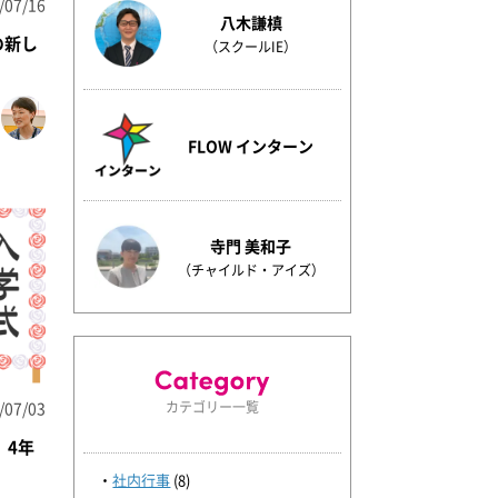
/07/16
八木謙槙
の新し
（スクールIE）
FLOW インターン
寺門 美和子
（チャイルド・アイズ）
/07/03
カテゴリー一覧
、4年
社内行事
(8)