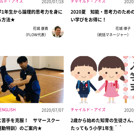
ルド・アイズ
チャイルド・アイズ
2020/07/18
2020
学1年生から論理的思考力を身に
2020夏 知能・思考力のため
る方法★
い学びをお得に！
花城 康貴
花城 律子
（FLOW代表）
（統括マネージャー）
ENGLISH
チャイルド・アイズ
2020/07/07
2020
に苦手を克服！ サマースクー
2歳から始めた知育の生徒さん
運動特訓）のご案内★
たってもう小学1年生＾＾