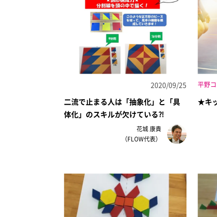
平野コ
2020/09/25
二流で止まる人は「抽象化」と「具
★キ
体化」のスキルが欠けている⁈
花城 康貴
（FLOW代表）