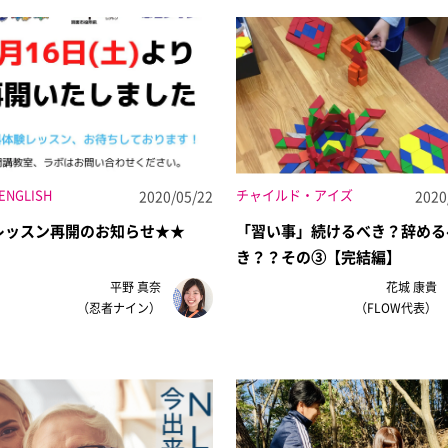
ENGLISH
チャイルド・アイズ
2020/05/22
2020
レッスン再開のお知らせ★★
「習い事」続けるべき？辞める
き？？その③【完結編】
平野 真奈
花城 康貴
（忍者ナイン）
（FLOW代表）