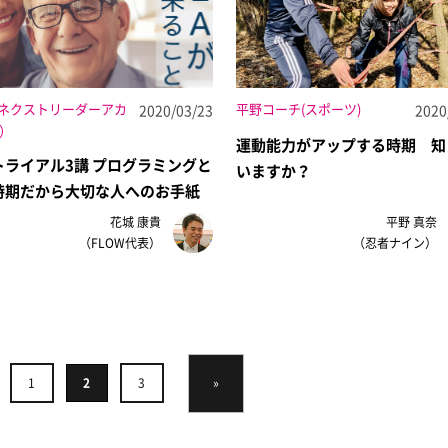
（ネクストリーダーアカ
平野コーチ(スポーツ)
2020/03/23
2020
）
運動能力がアップする時期 知
トライアル3講 プログラミングと
いますか？
時期だから大切な人へのお手紙
花城 康貴
平野 真奈
（FLOW代表）
（忍者ナイン）
1
2
3
»