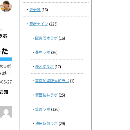
未分類
(16)
忍者ナイン
(223)
阪急茨木ラボ
(16)
豊中ラボ
(26)
茨木ICラボ
(17)
箕面船場阪大前ラボ
(1)
/05/27
お知
箕面桜井ラボ
(25)
箕面ラボ
(126)
池田駅前ラボ
(29)