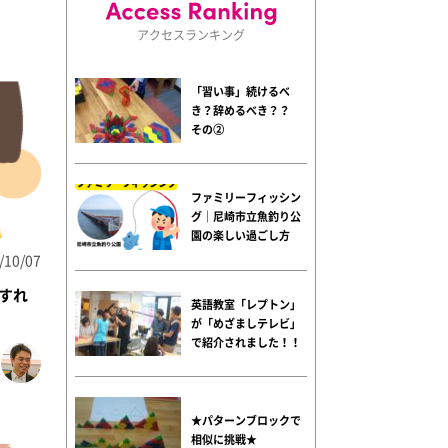
アクセスランキング
「習い事」続けるべ
き？辞めるべき？？
その②
ファミリーフィッシン
グ｜尼崎市立魚釣り公
園の楽しい過ごし方
/10/07
すれ
英語教室「レプトン」
が「めざましテレビ」
で紹介されました！！
★パターンブロックで
相似に挑戦★