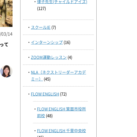
律子先生(チャイルドアイズ)
(127)
スクールIE
(7)
/03/14
インターンシップ
(16)
って
ZOOM運動レッスン
(4)
NLA（ネクストリーダーアカデ
ミー）
(45)
FLOW ENGLISH
(72)
FLOW ENGLISH 箕面市役所
前校
(48)
FLOW ENGLISH 千里中央校