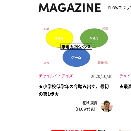
FLOWスタ
チャイルド・アイズ
チャイ
2020/10/30
★小学校低学年の今踏み出す、最初
★最
の第1歩★
花城 康貴
（FLOW代表）