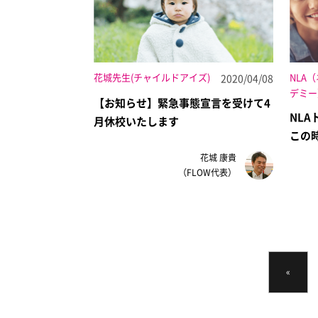
花城先生(チャイルドアイズ)
NLA
2020/04/08
デミー
【お知らせ】緊急事態宣言を受けて4
NLA
月休校いたします
この
花城 康貴
（FLOW代表）
«