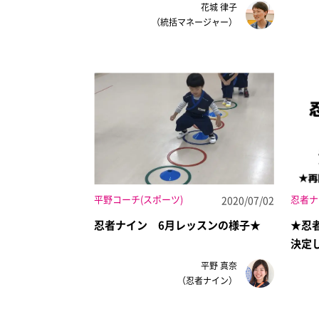
花城 律子
（統括マネージャー）
平野コーチ(スポーツ)
忍者ナ
2020/07/02
忍者ナイン 6月レッスンの様子★
★忍
決定
平野 真奈
（忍者ナイン）