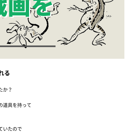
れる
たか？
の道具を持って
ていたので