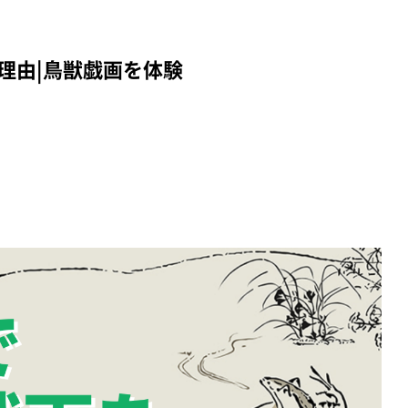
理由|鳥獣戯画を体験