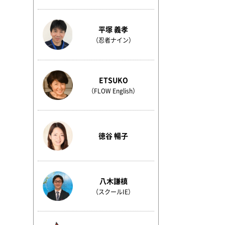
平塚 義孝
（忍者ナイン）
ETSUKO
（FLOW English）
徳谷 暢子
八木謙槙
（スクールIE）