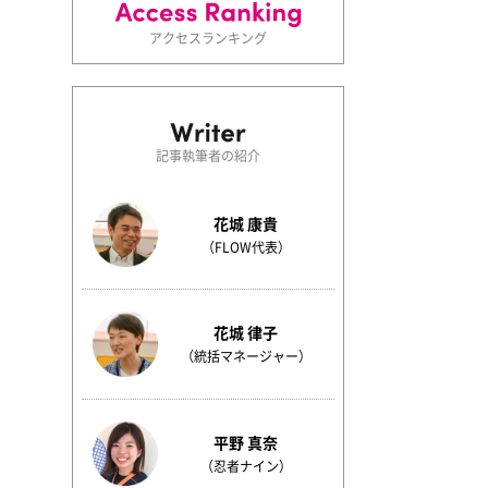
アクセスランキング
記事執筆者の紹介
花城 康貴
（FLOW代表）
花城 律子
（統括マネージャー）
平野 真奈
（忍者ナイン）