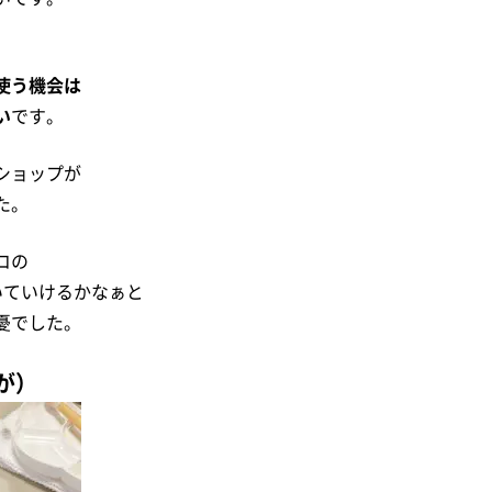
使う機会は
い
です。
ショップが
た。
コの
いていけるかなぁと
憂でした。
が）