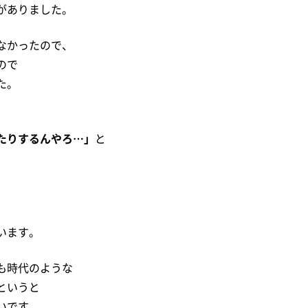
がありました。
なかったので、
ので
た。
たりするんやろ…」
と
います。
も時代のような
というと
いです。