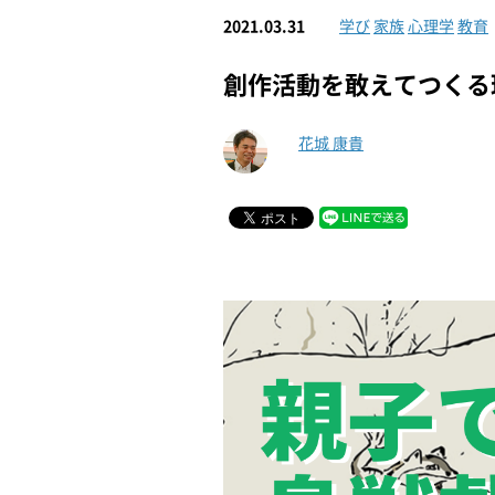
2021.03.31
学び
家族
心理学
教育
創作活動を敢えてつくる
花城 康貴