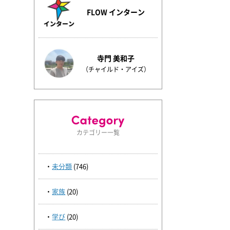
FLOW インターン
寺門 美和子
（チャイルド・アイズ）
カテゴリー一覧
未分類
(746)
家族
(20)
学び
(20)