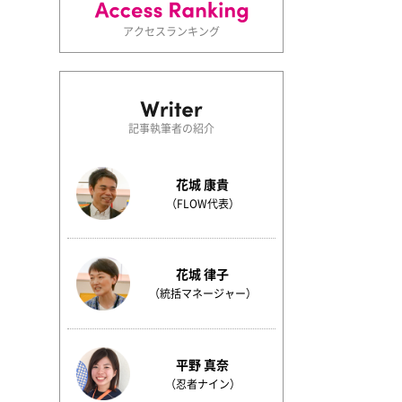
アクセスランキング
記事執筆者の紹介
花城 康貴
（FLOW代表）
花城 律子
（統括マネージャー）
平野 真奈
（忍者ナイン）