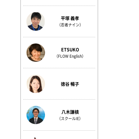
平塚 義孝
（忍者ナイン）
ETSUKO
（FLOW English）
徳谷 暢子
八木謙槙
（スクールIE）