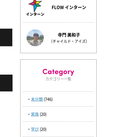
FLOW インターン
寺門 美和子
（チャイルド・アイズ）
カテゴリー一覧
未分類
(746)
家族
(20)
学び
(20)