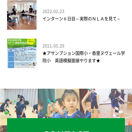
2022.02.23
インターン６日目～実際のＮＬＡを見て～
2021.05.29
★アサンプション国際小・香里ヌヴェール学
院小 英語模擬面接やります★