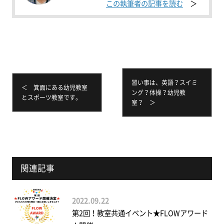
この執筆者の記事を読む
習い事は、英語？スイミ
＜ 箕面にある幼児教室
ング？体操？幼児教
とスポーツ教室です。
室？ ＞
関連記事
2022.09.22
第2回！教室共通イベント★FLOWアワード