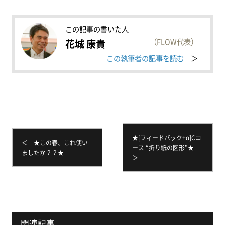
この記事の書いた人
（FLOW代表）
花城 康貴
この執筆者の記事を読む
★[フィードバック+α]Cコ
＜ ★この春、これ使い
ース “折り紙の図形”★
ましたか？？★
＞
関連記事