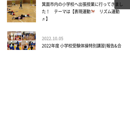
箕面市内の小学校へ出張授業に行ってきまし
た！ テーマは【表現運動
リズム運動
♬】
2022.10.05
2022年度 小学校受験体操特別講習(報告&合
格実績）
2020.07.11
★サマースクール（運動特訓）で苦手を克服
しませんか？★
2022.09.02
挑戦が盛りだくさん!!NLA!!