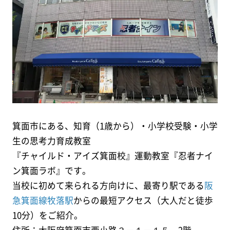
箕面市にある、知育（1歳から）・小学校受験・小学
生の思考力育成教室
『チャイルド・アイズ箕面校』運動教室『忍者ナイ
ン箕面ラボ』です。
当校に初めて来られる方向けに、最寄り駅である
阪
急箕面線牧落駅
からの最短アクセス（大人だと徒歩
10分）をご紹介。
住所：大阪府箕面市西小路３－１－１５ 2階