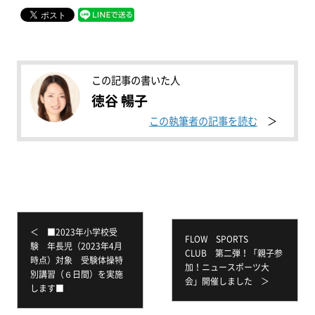
この記事の書いた人
徳谷 暢子
この執筆者の記事を読む
＜ ■2023年小学校受
FLOW SPORTS
験 年長児（2023年4月
CLUB 第二弾！「親子参
時点）対象 受験体操特
加！ニュースポーツ大
別講習（６日間）を実施
会」開催しました ＞
します■