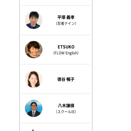
平塚 義孝
（忍者ナイン）
ETSUKO
（FLOW English）
徳谷 暢子
八木謙槙
（スクールIE）