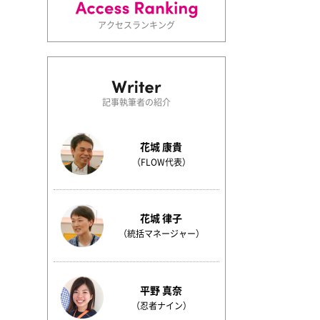
アクセスランキング
記事執筆者の紹介
花城 康貴
（FLOW代表）
花城 律子
（統括マネージャー）
平野 真奈
（忍者ナイン）