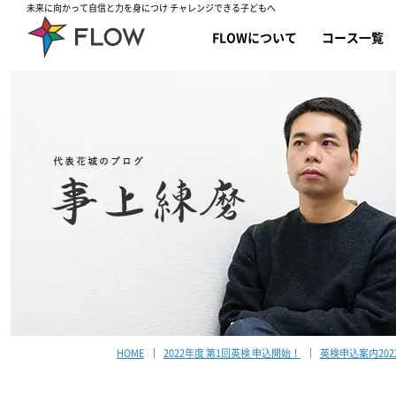
未来に向かって自信と力を身につけ チャレンジできる子どもへ
FLOWについて
コース一覧
HOME
2022年度 第1回英検 申込開始！
英検申込案内2022第