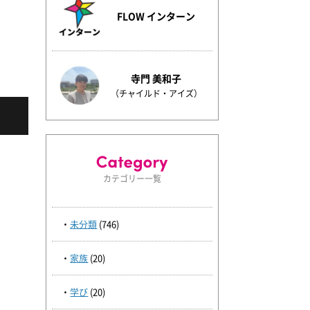
FLOW インターン
寺門 美和子
（チャイルド・アイズ）
カテゴリー一覧
未分類
(746)
家族
(20)
学び
(20)