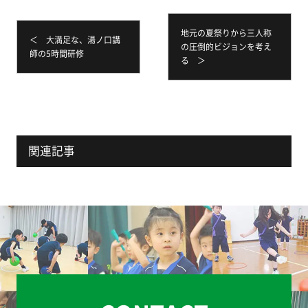
地元の夏祭りから三人称
＜ 大満足な、湯ノ口講
の圧倒的ビジョンを考え
師の5時間研修
る ＞
関連記事