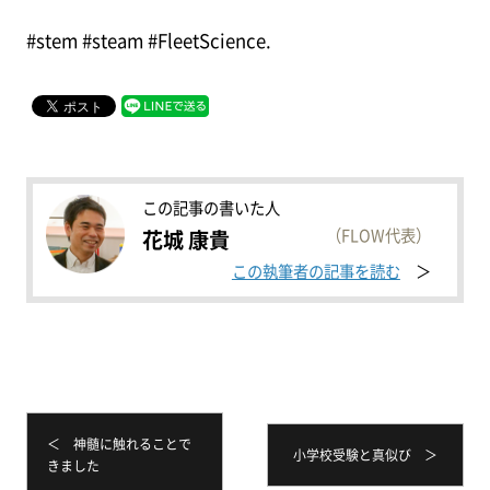
#stem #steam #FleetScience.
この記事の書いた人
（FLOW代表）
花城 康貴
この執筆者の記事を読む
＜ 神髄に触れることで
小学校受験と真似び ＞
きました