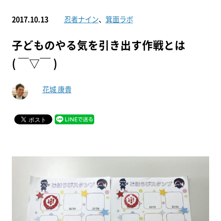
2017.10.13
忍者ナイン
、
箕面ラボ
子どものやる気を引き出す作戦とは
( ￣▽￣ )
花城 康貴