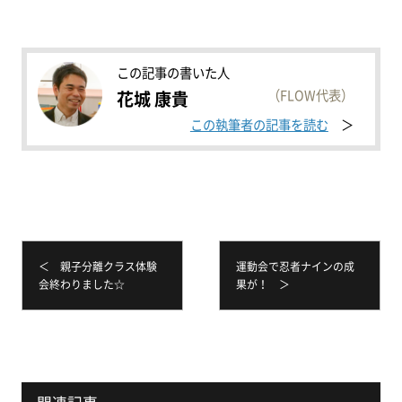
この記事の書いた人
（FLOW代表）
花城 康貴
この執筆者の記事を読む
＜ 親子分離クラス体験
運動会で忍者ナインの成
会終わりました☆
果が！ ＞