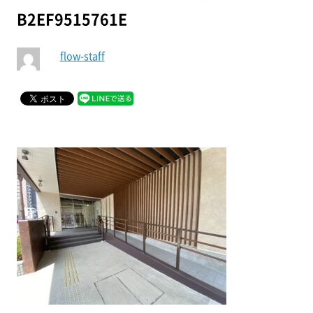
B2EF9515761E
flow-staff