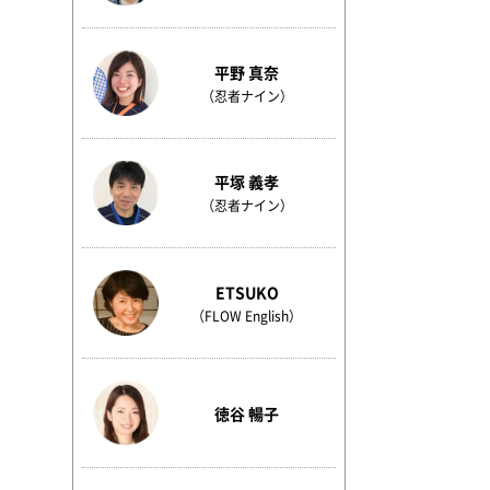
平野 真奈
（忍者ナイン）
平塚 義孝
（忍者ナイン）
ETSUKO
（FLOW English）
徳谷 暢子