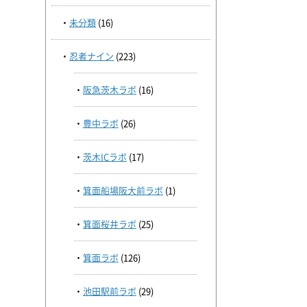
未分類
(16)
忍者ナイン
(223)
阪急茨木ラボ
(16)
豊中ラボ
(26)
茨木ICラボ
(17)
箕面船場阪大前ラボ
(1)
箕面桜井ラボ
(25)
箕面ラボ
(126)
池田駅前ラボ
(29)