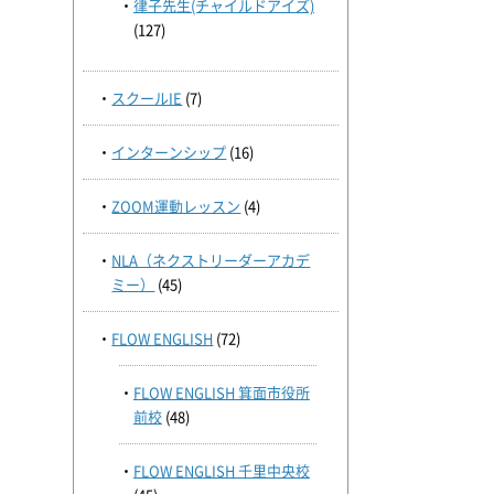
律子先生(チャイルドアイズ)
(127)
スクールIE
(7)
インターンシップ
(16)
ZOOM運動レッスン
(4)
NLA（ネクストリーダーアカデ
ミー）
(45)
FLOW ENGLISH
(72)
FLOW ENGLISH 箕面市役所
前校
(48)
FLOW ENGLISH 千里中央校