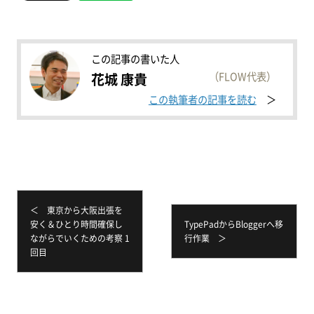
この記事の書いた人
（FLOW代表）
花城 康貴
この執筆者の記事を読む
＜ 東京から大阪出張を
安く＆ひとり時間確保し
TypePadからBloggerへ移
ながらでいくための考察 1
行作業 ＞
回目