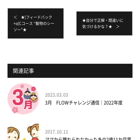
＜ ★[フィードバック
★自分で正解・間違いに
+α]Cコース “動物のシー
気づけるかな？★ ＞
ソー”★
関連記事
2023.03.03
3月 FLOWチャレンジ通信｜2022年度
2017.10.11
ママから離れられなかったあの2歳11か月男