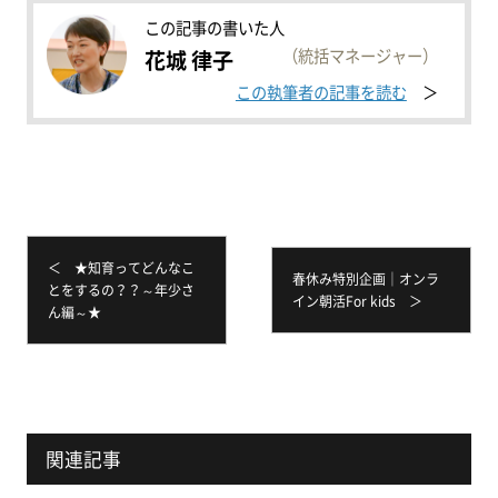
この記事の書いた人
（統括マネージャー）
花城 律子
この執筆者の記事を読む
＜ ★知育ってどんなこ
春休み特別企画│オンラ
とをするの？？～年少さ
イン朝活For kids ＞
ん編～★
関連記事