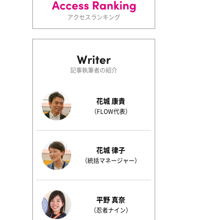
アクセスランキング
記事執筆者の紹介
花城 康貴
（FLOW代表）
花城 律子
（統括マネージャー）
平野 真奈
（忍者ナイン）