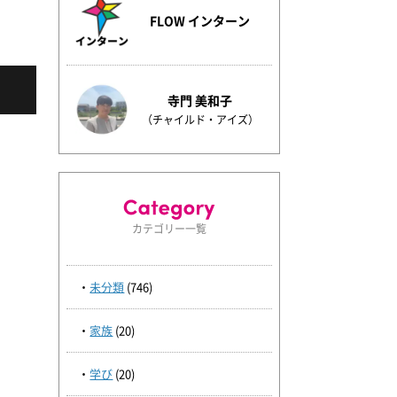
FLOW インターン
寺門 美和子
（チャイルド・アイズ）
カテゴリー一覧
未分類
(746)
家族
(20)
学び
(20)