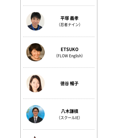
平塚 義孝
（忍者ナイン）
ETSUKO
（FLOW English）
徳谷 暢子
八木謙槙
（スクールIE）