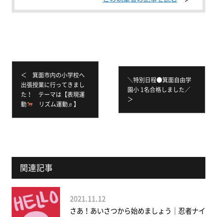
＜ 箕面市内の小学校へ
＼特別日程●箕面自由学
出張授業に行ってきまし
園小 1名合格しました／
た！ テーマは【表現運
＞
動
リズム運動♬】
関連記事
2021.11.12
さあ！あいさつから始めましょう｜忍者ナイ