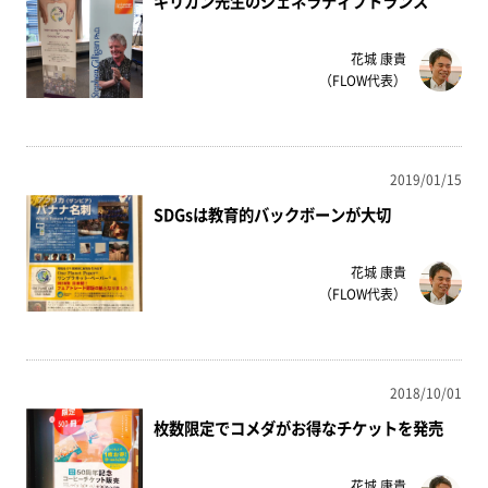
ギリガン先生のジェネラティブトランス
花城 康貴
（FLOW代表）
2019/01/15
SDGsは教育的バックボーンが大切
花城 康貴
（FLOW代表）
2018/10/01
枚数限定でコメダがお得なチケットを発売
花城 康貴