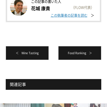
この記事の書いた人
（FLOW代表）
花城 康貴
この執筆者の記事を読む
＜ Wine Tasting
Food Ranking ＞
関連記事