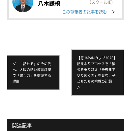
（スクールIE）
八木謙槙
この執筆者の記事を読む
【忍JAPANカップ2026】
＜ 「話せる」のその先
結果よりプロセスを！緊
へ。大阪の熱い教育環境
張を乗り越え「最後まで
で「書く力」を徹底する
やりぬく力」を育む、子
理由
どもたちの挑戦の記録
＞
関連記事