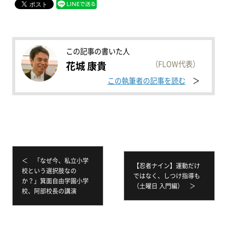
この記事の書いた人
（FLOW代表）
花城 康貴
この執筆者の記事を読む
＜ 「なぜ今、私立小学
【忍者ナイン】運動だけ
校という選択肢なの
ではなく、しつけ指導も
か？」箕面自由学園小学
（土曜日 入門編） ＞
校、阿部校長の講演