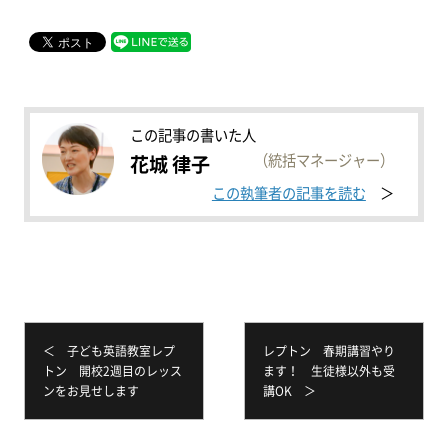
この記事の書いた人
（統括マネージャー）
花城 律子
この執筆者の記事を読む
＜ 子ども英語教室レプ
レプトン 春期講習やり
トン 開校2週目のレッス
ます！ 生徒様以外も受
ンをお見せします
講OK ＞