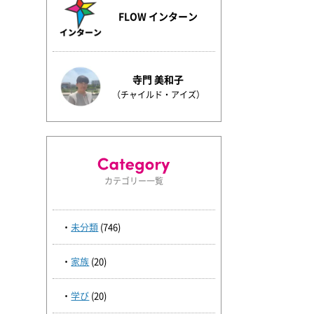
FLOW インターン
寺門 美和子
（チャイルド・アイズ）
カテゴリー一覧
未分類
(746)
家族
(20)
学び
(20)