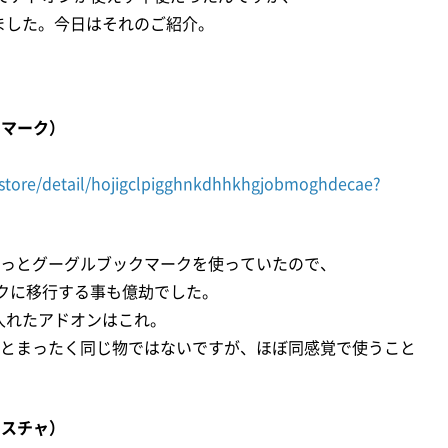
えました。今日はそれのご紹介。
ックマーク）
store/detail/hojigclpigghnkdhhkhgjobmoghdecae?
来てからずっとグーグルブックマークを使っていたので、
ークに移行する事も億劫でした。
に入れたアドオンはこれ。
ックマークとまったく同じ物ではないですが、ほぼ同感覚で使うこと
ジェスチャ）