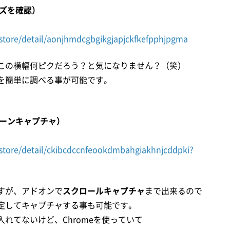
サイズを確認）
store/detail/aonjhmdcgbgikgjapjckfkefpphjpgma
ここの横幅何ピクだろう？と気になりません？（笑）
ズを簡単に調べる事が可能です。
。
スクリーンキャプチャ）
store/detail/ckibcdccnfeookdmbahgiakhnjcddpki?
すが、アドオンで
スクロールキャプチャ
まで出来るので
定してキャプチャする事も可能です。
れてないけど、Chromeを使っていて