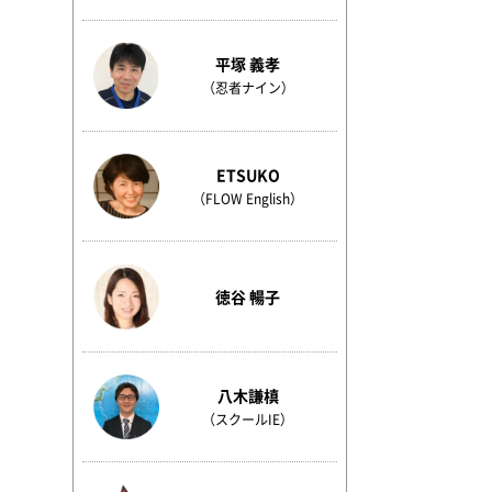
平塚 義孝
（忍者ナイン）
ETSUKO
（FLOW English）
徳谷 暢子
八木謙槙
（スクールIE）