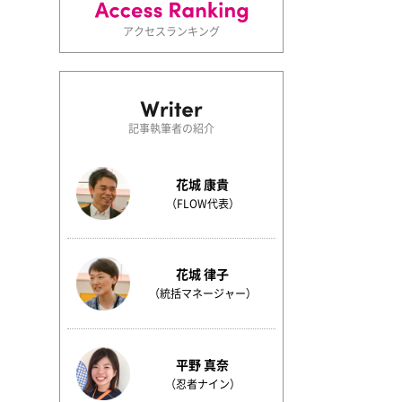
アクセスランキング
記事執筆者の紹介
花城 康貴
（FLOW代表）
花城 律子
（統括マネージャー）
平野 真奈
（忍者ナイン）