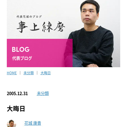
代表ブログ
HOME
未分類
大晦日
2005.12.31
未分類
大晦日
花城 康貴