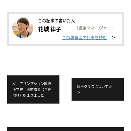
この記事の書いた人
（統括マネージャー）
花城 律子
この執筆者の記事を読む
＜ アサンプション国際
親子クラスについて☆
小学校 直前講習（年長
＞
向け）始まりました！