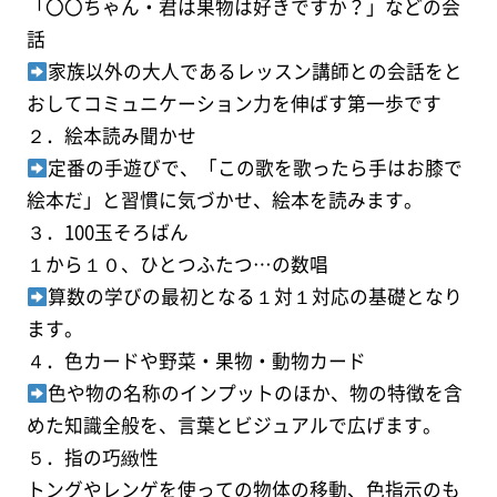
「〇〇ちゃん・君は果物は好きですか？」などの会
話
家族以外の大人であるレッスン講師との会話をと
おしてコミュニケーション力を伸ばす第一歩です
２．絵本読み聞かせ
定番の手遊びで、「この歌を歌ったら手はお膝で
絵本だ」と習慣に気づかせ、絵本を読みます。
３．100玉そろばん
１から１０、ひとつふたつ…の数唱
算数の学びの最初となる１対１対応の基礎となり
ます。
４．色カードや野菜・果物・動物カード
色や物の名称のインプットのほか、物の特徴を含
めた知識全般を、言葉とビジュアルで広げます。
５．指の巧緻性
トングやレンゲを使っての物体の移動、色指示のも