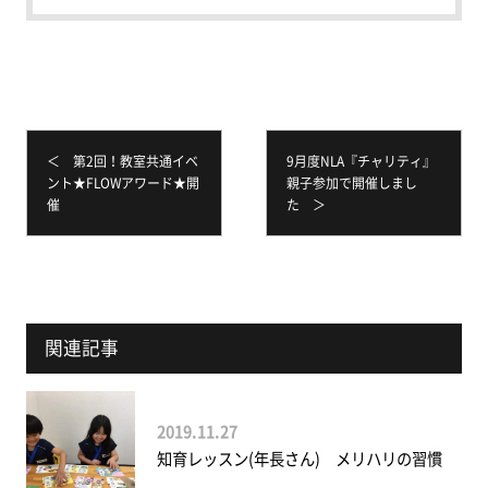
＜ 第2回！教室共通イベ
9月度NLA『チャリティ』
ント★FLOWアワード★開
親子参加で開催しまし
催
た ＞
関連記事
2019.11.27
知育レッスン(年長さん) メリハリの習慣