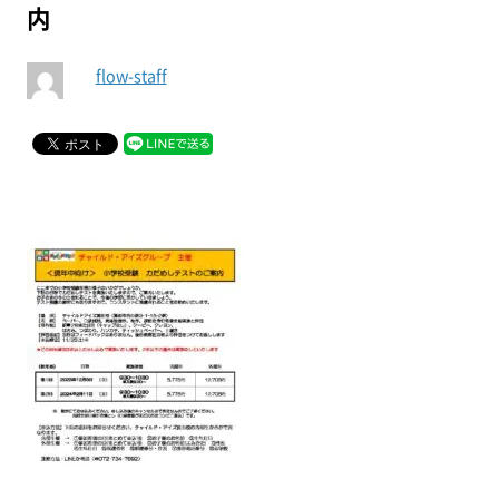
内
flow-staff